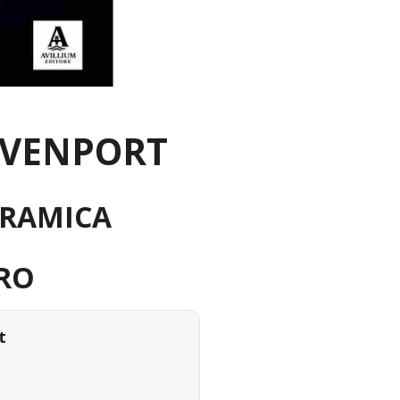
AVENPORT
ORAMICA
RO
t