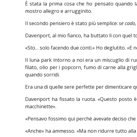
È stata la prima cosa che ho pensato quando la
mostro allegro e arrugginito.
Il secondo pensiero è stato più semplice:
se cado
Davenport, al mio fianco, ha buttato lì con quel
«Sto… solo facendo due conti.» Ho deglutito. «E n
Il luna park intorno a noi era un miscuglio di r
filato, olio per i popcorn, fumo di carne alla gri
quando sorridi.
Era una di quelle sere perfette per dimenticare qu
Davenport ha fissato la ruota. «Questo posto è
macchinette».
«Pensavo fossimo qui perché avevate deciso che dov
«Anche» ha ammesso. «Ma non ridurre tutto alla m