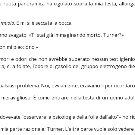
 ruota panoramica ha cigolato sopra la mia testa, allunga
, muoio
. E mi si è seccata la bocca.
 tono svagato: «Ti stai già immaginando morto, Turner?»
on mi piacciono.»
umori e odori che non avrebbe superato nessun test igienic
glia, e, a folate, l’odore di gasolio del gruppo elettrogeno di
alsiasi problema. Noi, ovviamente, eravamo lì per ricordarcel
 meraviglioso. È come entrare nella testa di un uomo adul
evate “osservare la psicologia della folla dall’alto”» ho ric
ia parte razionale, Turner. L’altra parte vuole solo vedere