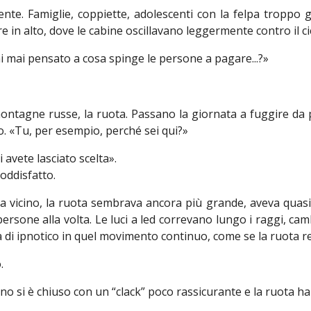
mente. Famiglie, coppiette, adolescenti con la felpa tropp
e in alto, dove le cabine oscillavano leggermente contro il ci
i mai pensato a cosa spinge le persone a pagare...?»
 montagne russe, la ruota. Passano la giornata a fuggire da 
to. «Tu, per esempio, perché sei qui?»
avete lasciato scelta».
oddisfatto.
 Da vicino, la ruota sembrava ancora più grande, aveva quas
ersone alla volta. Le luci a led correvano lungo i raggi, 
di ipnotico in quel movimento continuo, come se la ruota re
.
lino si è chiuso con un “clack” poco rassicurante e la ruota ha