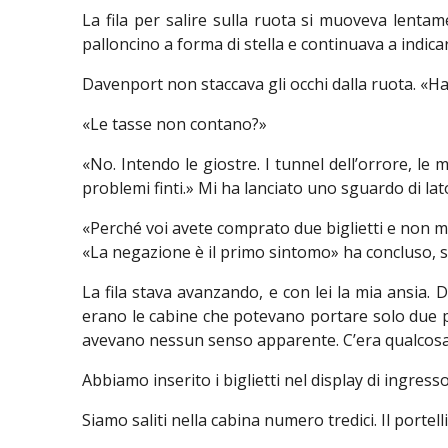
La fila per salire sulla ruota si muoveva lenta
palloncino a forma di stella e continuava a indicar
Davenport non staccava gli occhi dalla ruota. «Ha
«Le tasse non contano?»
«No. Intendo le giostre. I tunnel dell’orrore, le
problemi finti.» Mi ha lanciato uno sguardo di la
«Perché voi avete comprato due biglietti e non mi 
«La negazione è il primo sintomo» ha concluso, s
La fila stava avanzando, e con lei la mia ansia.
erano le cabine che potevano portare solo due p
avevano nessun senso apparente. C’era qualcosa 
Abbiamo inserito i biglietti nel display di ingresso
Siamo saliti nella cabina numero tredici. Il portel