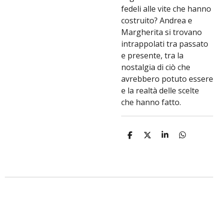
fedeli alle vite che hanno
costruito? Andrea e
Margherita si trovano
intrappolati tra passato
e presente, tra la
nostalgia di ciò che
avrebbero potuto essere
e la realtà delle scelte
che hanno fatto.
C
C
C
C
o
o
o
o
n
n
n
n
d
d
d
d
i
i
i
i
v
v
v
v
i
i
i
i
d
d
d
d
i
i
i
i